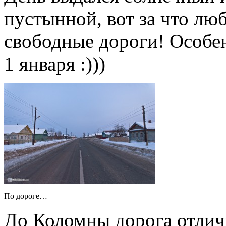
пустынной, вот за что лю
свободные дороги! Особен
1 января :)))
По дороге…
До Коломны дорога отличн