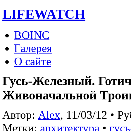
LIFE
WATCH
BOINC
Галерея
О сайте
Гусь-Железный. Готи
Живоначальной Тро
Автор:
Alex
, 11/03/12 • Р
Метки:
архитектура
•
гус