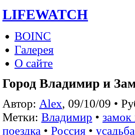
LIFE
WATCH
BOINC
Галерея
О сайте
Город Владимир и За
Автор:
Alex
, 09/10/09 • Р
Метки:
Владимир
•
замок
поездка
•
Россия
•
усадьба