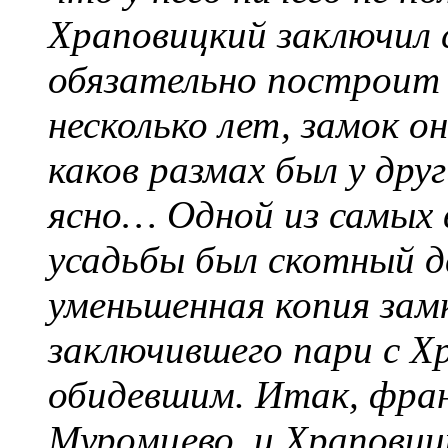
Храповицкий заключил 
обязательно построит 
несколько лет, замок о
каков размах был у др
ясно… Одной из самых
усадьбы был скотный д
уменьшенная копия зам
заключившего пари с Хр
обидевшим. Итак, фран
Муромцево, и Храповиц