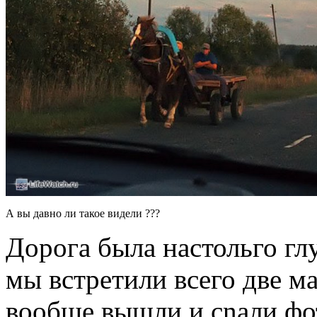
А вы давно ли такое видели ???
Дорога была настольго глу
мы встретили всего две м
вообше вышли и сnали фо