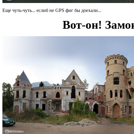
Еще чуть-чуть... еслиб не GPS фиг бы доехали...
Вот-он! Зам