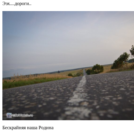
Ээх....дороги..
Бескрайняя наша Родина