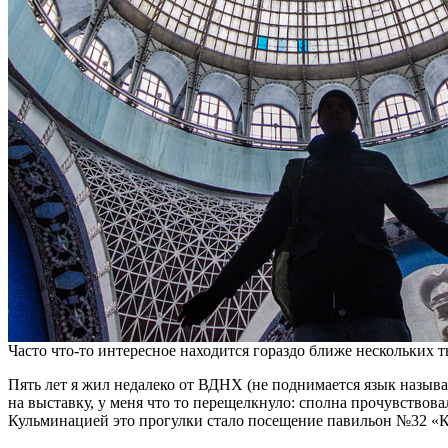
Часто что-то интересное находится гораздо ближе нескольких 
Пять лет я жил недалеко от ВДНХ (не поднимается язык называ
на выставку, у меня что то перещелкнуло: сполна прочувствов
Кульминацией это прогулки стало посещение павильон №32 «