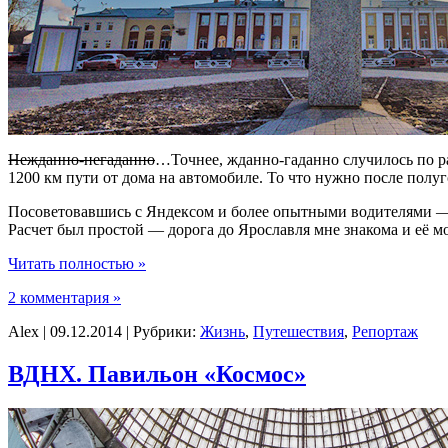
Нежданно-негаданно
…Точнее, жданно-гаданно случилось по ра
1200 км пути от дома на автомобиле. То что нужно после полуг
Посоветовавшись с Яндексом и более опытными водителями — 
Расчет был простой — дорога до Ярославля мне знакома и её мож
Читать полностью »
2 комментария »
Alex | 09.12.2014 | Рубрики:
Жизнь
,
Путешествия
,
Репортаж
ВДНХ. Павильон «Космос»