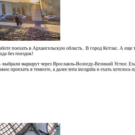
боте поехать в Архангельскую область. В город Котлас. А еще то
ода без поездок!
выбрали маршрут через Ярославль-Вологду-Великий Устюг. Еха
но проехать в темноте, а далее terra incognita и ехать хотелос