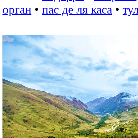
орган
•
пас де ля каса
•
ту