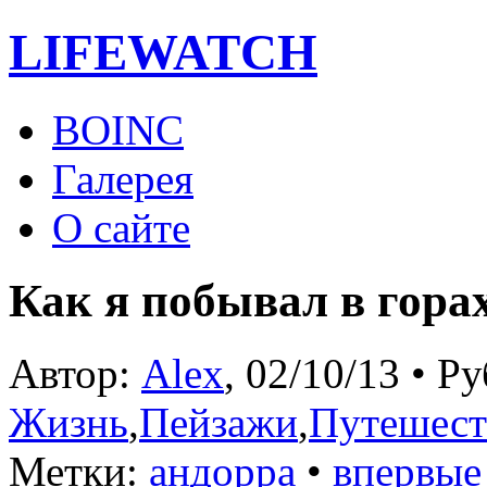
LIFE
WATCH
BOINC
Галерея
О сайте
Как я побывал в гора
Автор:
Alex
, 02/10/13 • Р
Жизнь
,
Пейзажи
,
Путешест
Метки:
андорра
•
впервые