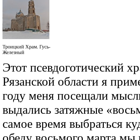
Троицкий Храм. Гусь-
Железный
Этот псевдоготический хр
Рязанской области я прим
году меня посещали мысли
выдались затяжные «вос
самое время выбраться ку
обеду восьмого марта мы 