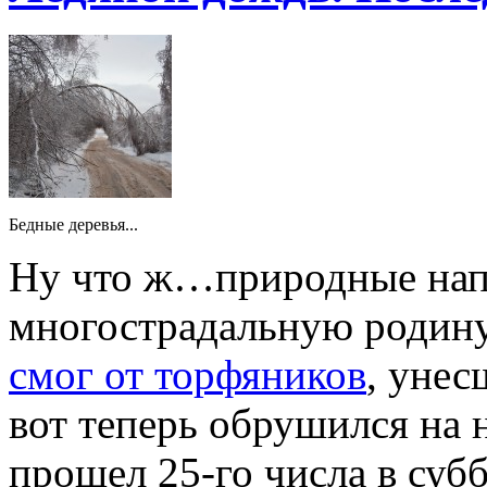
Бедные деревья...
Ну что ж…природные нап
многострадальную родину
смог от торфяников
, уне
вот теперь обрушился на
прошел 25-го числа в субб