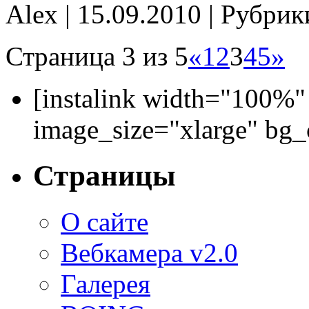
Alex | 15.09.2010 | Рубри
Страница 3 из 5
«
1
2
3
4
5
»
[instalink width="100%"
image_size="xlarge" bg
Страницы
О сайте
Вебкамера v2.0
Галерея