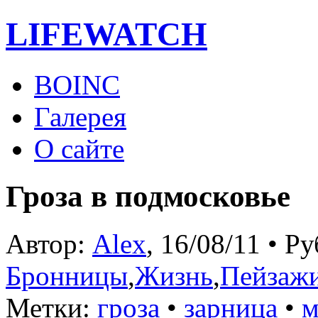
LIFE
WATCH
BOINC
Галерея
О сайте
Гроза в подмосковье
Автор:
Alex
, 16/08/11 • Р
Бронницы
,
Жизнь
,
Пейзаж
Метки:
гроза
•
зарница
•
м