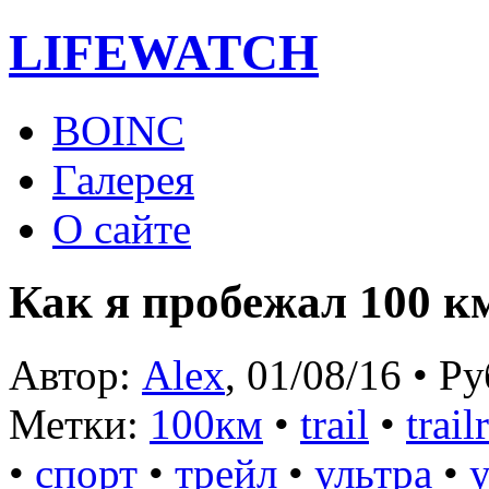
LIFE
WATCH
BOINC
Галерея
О сайте
Как я пробежал 100 к
Автор:
Alex
, 01/08/16 • Р
Метки:
100км
•
trail
•
trai
•
спорт
•
трейл
•
ультра
•