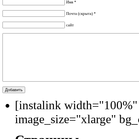
Имя *
Почта (скрыта) *
сайт
[instalink width="100%"
image_size="xlarge" bg