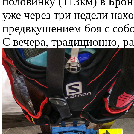
половинку (113км) в Бронн
уже через три недели нах
предвкушением боя с соб
С вечера, традиционно, р