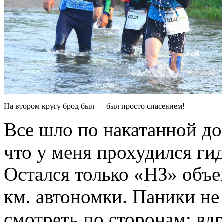
На втором кругу брод был — был просто спасением!
Все шло по накатанной д
что у меня прохудился гид
Остался только «НЗ» объ
км. автономки. Паники н
смотреть по сторонам: вд