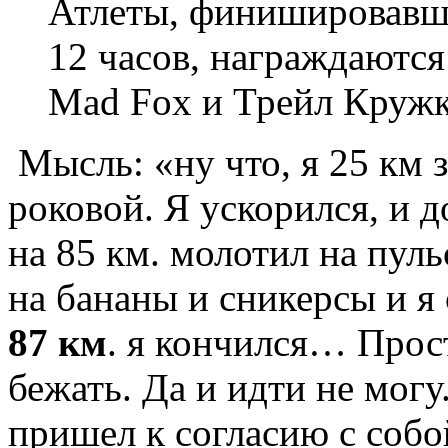
Атлеты, финишировавши
12 часов, награждают
Mad Fox и Трейл Круж
Мысль: «ну что, я 25 км 
роковой. Я ускорился, и 
на 85 км. молотил на пул
на бананы и сникерсы и я
87 км
. я кончился… Прос
бежать. Да и идти не могу
пришел к согласию с собой