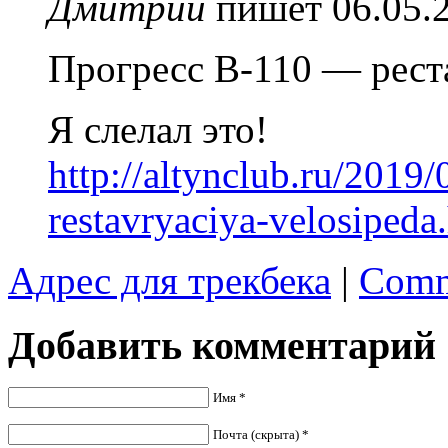
Дмитрий
пишет 06.05.2
Прогресс В-110 — рест
Я слелал это!
http://altynclub.ru/2019
restavryaciya-velosipeda
Адрес для трекбека
|
Comm
Добавить комментарий
Имя *
Почта (скрыта) *