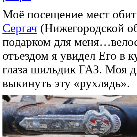
Моё посещение мест обит
Сергач
(Нижегородской об
подарком для меня…вело
отъездом я увидел Его в к
глаза шильдик ГАЗ. Моя 
выкинуть эту «рухлядь».