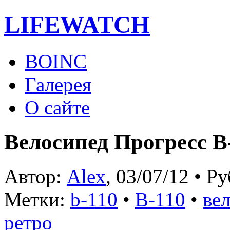
LIFE
WATCH
BOINC
Галерея
О сайте
Велосипед Прогресс В
Автор:
Alex
, 03/07/12 • Р
Метки:
b-110
•
В-110
•
ве
ретро