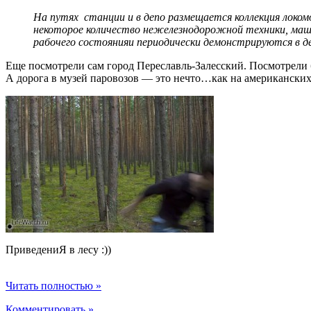
На путях станции и в депо размещается коллекция локом
некоторое количество нежелезнодорожной техники, машин
рабочего состоянияи периодически демонстрируются в д
Еще посмотрели сам город Переславль-Залесский. Посмотрели 
А дорога в музей паровозов — это нечто…как на американских
ПриведениЯ в лесу :))
Читать полностью »
Комментировать »