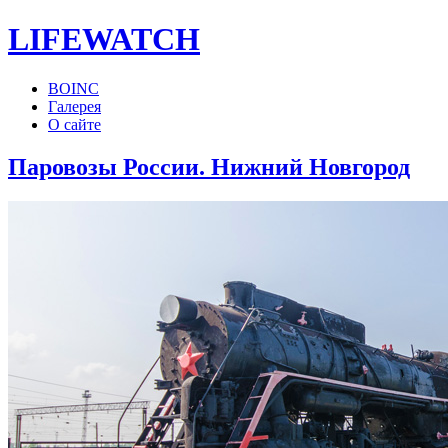
LIFE
WATCH
BOINC
Галерея
О сайте
Паровозы России. Нижний Новгород