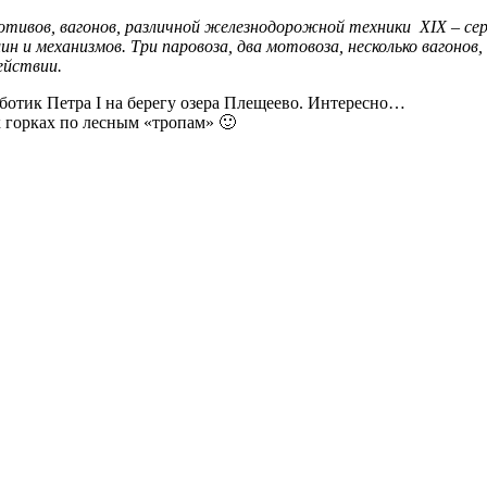
отивов, вагонов, различной железнодорожной техники XIX – се
 и механизмов. Три паровоза, два мотовоза, несколько вагонов,
ействии.
ботик Петра I на берегу озера Плещеево. Интересно…
 горках по лесным «тропам» 🙂