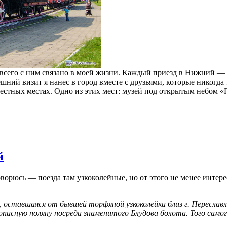
его с ним связано в моей жизни. Каждый приезд в Нижний — эт
нешний визит я нанес в город вместе с друзьями, которые никогд
естных местах. Одно из этих мест: музей под открытым небом «
й
ворюсь — поезда там узкоколейные, но от этого не менее интер
, оставшаяся от бывшей торфяной узкоколейки близ г. Переслав
исную поляну посреди знаменитого Блудова болота. Того самого