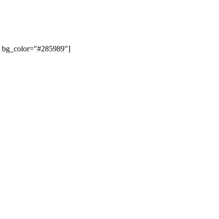
" bg_color="#285989"]