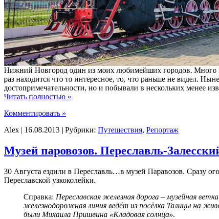
Нижний Новгород один из моих любимейших городов. Много вс
раз находится что то интересное, то, что раньше не видел. Ны
достопримечательности, но и побывали в нескольких менее изв
Читать полностью »
Комментировать »
Alex | 16.08.2013 | Рубрики:
Путешествия
,
Репортаж
Музей паровозов. Переславль-Залесски
30 Августа ездили в Переславль…в музей Паравозов. Сразу ого
Переславской узкоколейки.
Справка:
Переславская железная дорога – музейная ветка
железнодорожная линия ведёт из посёлка Талицы на живоп
были Михаила Пришвина «Кладовая солнца».