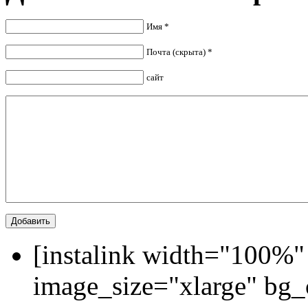
Имя *
Почта (скрыта) *
сайт
[instalink width="100%"
image_size="xlarge" bg