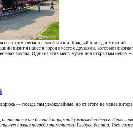
его с ним связано в моей жизни. Каждый приезд в Нижний — эт
нешний визит я нанес в город вместе с друзьями, которые никогд
естных местах. Одно из этих мест: музей под открытым небом «
й
ворюсь — поезда там узкоколейные, но от этого не менее интер
, оставшаяся от бывшей торфяной узкоколейки близ г. Переслав
исную поляну посреди знаменитого Блудова болота. Того самого