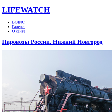
LIFE
WATCH
BOINC
Галерея
О сайте
Паровозы России. Нижний Новгород