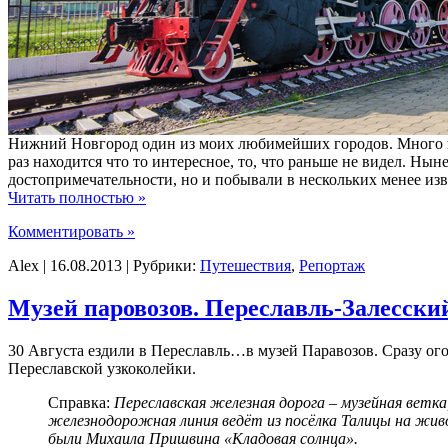
Нижний Новгород один из моих любимейших городов. Много вс
раз находится что то интересное, то, что раньше не видел. Ны
достопримечательности, но и побывали в нескольких менее изв
Читать полностью »
Комментировать »
Alex | 16.08.2013 | Рубрики:
Путешествия
,
Репортаж
Музей паровозов. Переславль-Залесски
30 Августа ездили в Переславль…в музей Паравозов. Сразу ого
Переславской узкоколейки.
Справка:
Переславская железная дорога – музейная ветка
железнодорожная линия ведёт из посёлка Талицы на живоп
были Михаила Пришвина «Кладовая солнца».