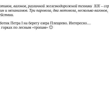
отивов, вагонов, различной железнодорожной техники XIX – се
 и механизмов. Три паровоза, два мотовоза, несколько вагонов,
ействии.
ботик Петра I на берегу озера Плещеево. Интересно…
 горках по лесным «тропам» 🙂