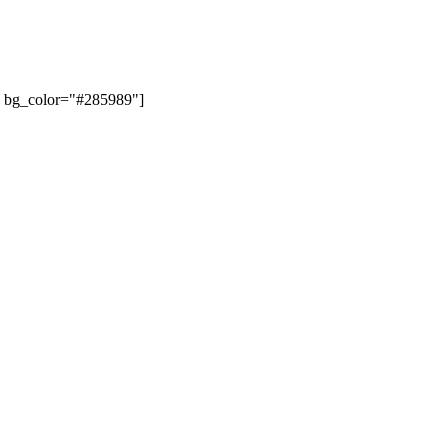
" bg_color="#285989"]