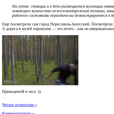
На путях станции и в депо размещается коллекция локом
некоторое количество нежелезнодорожной техники, машин
рабочего состоянияи периодически демонстрируются в д
Еще посмотрели сам город Переславль-Залесский. Посмотрели 
А дорога в музей паровозов — это нечто…как на американских
ПриведениЯ в лесу :))
Читать полностью »
Комментировать »