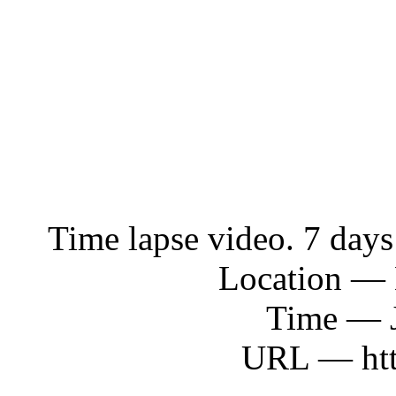
Time lapse video. 7 days
Location — 
Time — J
URL — http