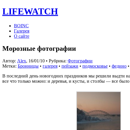
LIFE
WATCH
BOINC
Галерея
О сайте
Морозные фотографии
Автор:
Alex
, 16/01/10 • Рубрика:
Фотографии
Метки:
Бронницы
•
галерея
•
пейзажи
•
подмосковье
•
федино
В последний день новогодних праздников мы решили выдти на 
все что только можно: и деревья, и кусты, и столбы — все бы