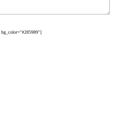
" bg_color="#285989"]