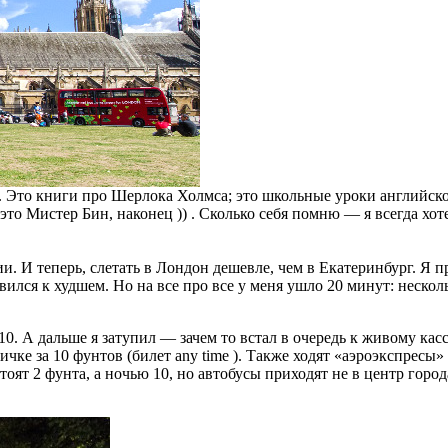
. Это книги про Шерлока Холмса; это школьные уроки английског
то Мистер Бин, наконец )) . Сколько себя помню — я всегда хот
 И теперь, слетать в Лондон дешевле, чем в Екатеринбург. Я п
ился к худшем. Но на все про все у меня ушло 20 минут: нескол
. А дальше я затупил — зачем то встал в очередь к живому касси
ке за 10 фунтов (билет any time ). Также ходят «аэроэкспресы» в
тоят 2 фунта, а ночью 10, но автобусы приходят не в центр горо