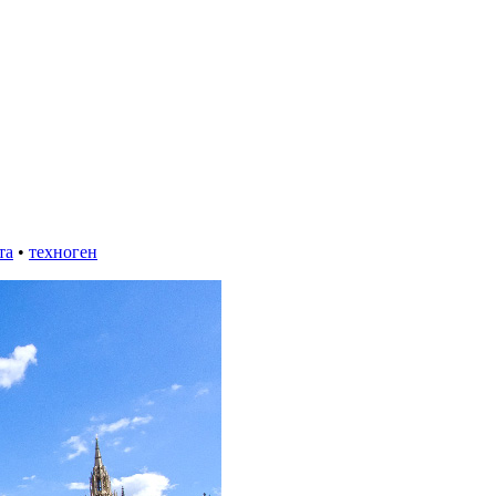
та
•
техноген