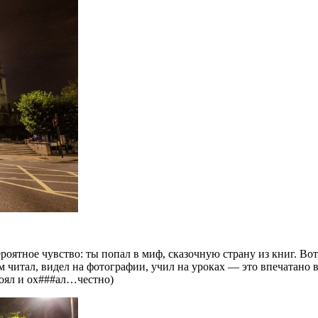
оятное чувство: ты попал в миф, сказочную страну из книг. Вот 
том читал, видел на фотографии, учил на уроках — это впечатан
стоял и ох###ал…честно)