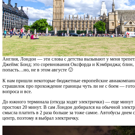
Англия, Лондон — эти слова с детства вызывают у меня трепет
Джеймс Бонд; это соревнования Оксфорда и Кэмбриджа; блин, э
попасть…но, не в этом августе 🙂
К нам пришли некоторые бюджетные европейские авиакомпании.
страшилок про прохождение границы чуть ли не с боем — готов
вопроса и все.
До южного терминала (откуда ходят электрички) — еще минут 10
простоял 20 минут. В сам Лондон добирался на обычной электрич
смысла платить в 2 раза больше за тоже самое. Автобусы днем с
центр, поэтому я выбрал электричку.