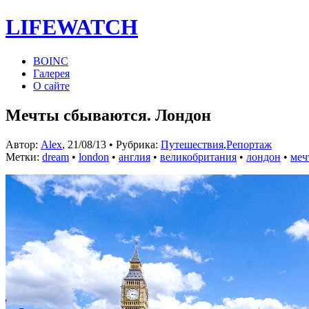
LIFE
WATCH
BOINC
Галерея
О сайте
Мечты сбываются. Лондон
Автор:
Alex
, 21/08/13 • Рубрика:
Путешествия
,
Репортаж
Метки:
dream
•
london
•
англия
•
великобритания
•
лондон
•
меч