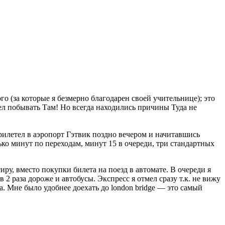
о (за которые я безмерно благодарен своей учительнице); это
ел побывать Там! Но всегда находились причины Туда не
рилетел в аэропорт Гэтвик поздно вечером и начитавшись
ько минут по переходам, минут 15 в очереди, три стандартных
ру, вместо покупки билета на поезд в автомате. В очереди я
 2 раза дороже и автобусы. Экспресс я отмел сразу т.к. не вижу
да. Мне было удобнее доехать до london bridge — это самый