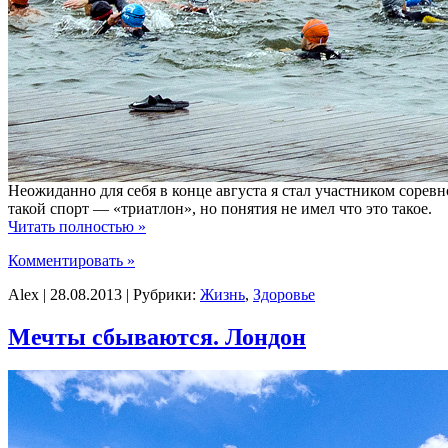
Неожиданно для себя в конце августа я стал участником соревнов
такой спорт — «триатлон», но понятия не имел что это такое.
Читать полностью »
Комментировать »
Alex | 28.08.2013 | Рубрики:
Жизнь
,
Здоровье
Мечты сбываются. Лондон