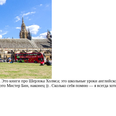
. Это книги про Шерлока Холмса; это школьные уроки английског
то Мистер Бин, наконец )) . Сколько себя помню — я всегда хот