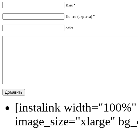
Имя *
Почта (скрыта) *
сайт
[instalink width="100%"
image_size="xlarge" bg