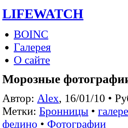
LIFE
WATCH
BOINC
Галерея
О сайте
Морозные фотографи
Автор:
Alex
, 16/01/10 • Р
Метки:
Бронницы
•
галер
федино
•
Фотографии