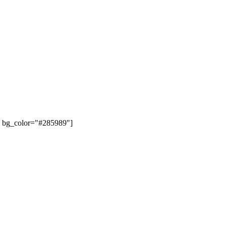
" bg_color="#285989"]