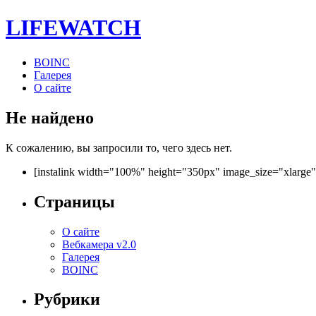
LIFE
WATCH
BOINC
Галерея
О сайте
Не найдено
К сожалению, вы запросили то, чего здесь нет.
[instalink width="100%" height="350px" image_size="xlarge
Страницы
О сайте
Вебкамера v2.0
Галерея
BOINC
Рубрики