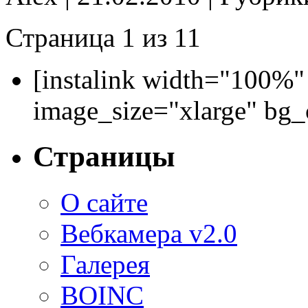
около
деревни
Страница 1 из 1
1
Марково
(февраль
2010)
[instalink width="100%"
image_size="xlarge" bg
Страницы
О сайте
Вебкамера v2.0
Галерея
BOINC