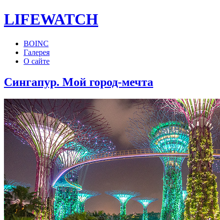
LIFE
WATCH
BOINC
Галерея
О сайте
Сингапур. Мой город-мечта