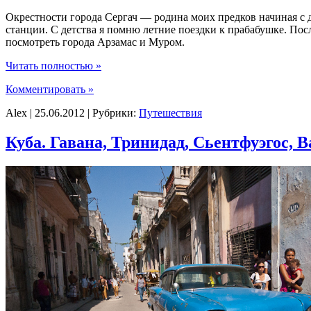
Окрестности города Сергач — родина моих предков начиная с д
станции. С детства я помню летние поездки к прабабушке. После
посмотреть города Арзамас и Муром.
Читать полностью »
Комментировать »
Alex | 25.06.2012 | Рубрики:
Путешествия
Куба. Гавана, Тринидад, Сьентфуэгос, В