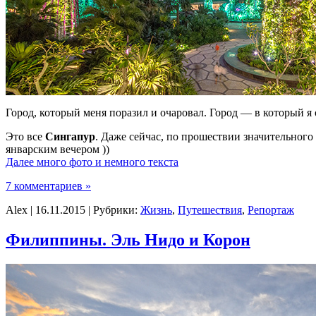
Город, который меня поразил и очаровал. Город — в который я 
Это все
Сингапур
. Даже сейчас, по прошествии значительного
январским вечером ))
Далее много фото и немного текста
7 комментариев »
Alex | 16.11.2015 | Рубрики:
Жизнь
,
Путешествия
,
Репортаж
Филиппины. Эль Нидо и Корон