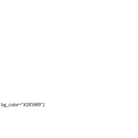
" bg_color="#285989"]