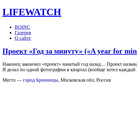
LIFE
WATCH
BOINC
Галерея
О сайте
Проект «Год за минуту» («A year for min
Наконец закончил «проект» начатый год назад… Проект называ
Я делал по одной фотографии в квартал (вообще хотел каждый м
Место —
город Бронницы
, Московская обл, Россия