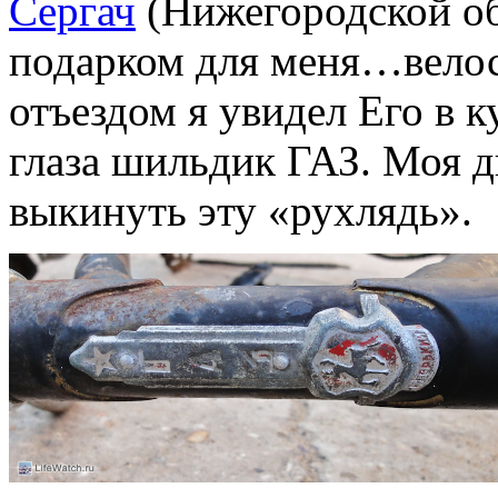
Сергач
(Нижегородской об
подарком для меня…вело
отъездом я увидел Его в к
глаза шильдик ГАЗ. Моя 
выкинуть эту «рухлядь».