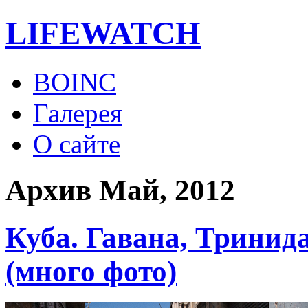
LIFE
WATCH
BOINC
Галерея
О сайте
Архив Май, 2012
Куба. Гавана, Тринид
(много фото)