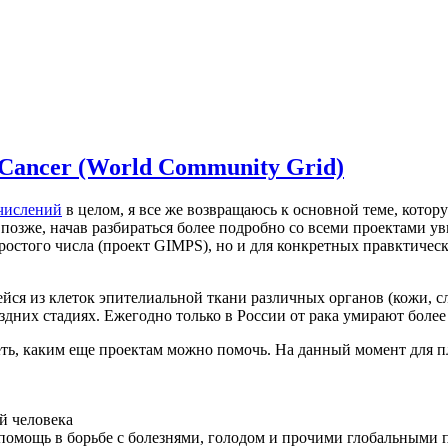
Cancer (World Community Grid)
числений
в целом, я все же возвращаюсь к основной теме, котор
зже, начав разбираться более подробно со всеми проектами уви
стого числа (проект GIMPS), но и для конкретных правктических
йся из клеток эпителиальной ткани различных органов (кожи, с
дних стадиях. Ежегодно только в России от рака умирают более
еть, каким еще проектам можно помочь. На данный момент для 
й человека
помощь в борьбе с болезнями, голодом и прочими глобальными