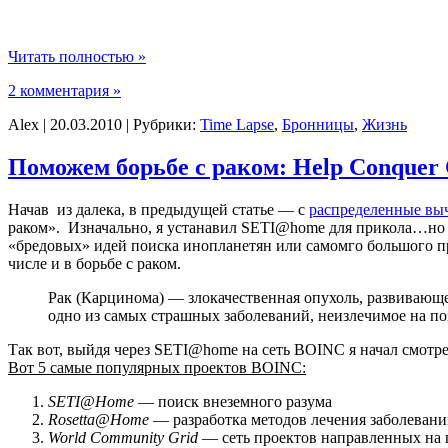
Читать полностью »
2 комментария »
Alex | 20.03.2010 | Рубрики:
Time Lapse
,
Бронницы
,
Жизнь
Поможем борьбе с раком: Help Conquer 
Начав из далека, в предыдущей статье — с
распределенные вы
раком». Изначально, я устанавил SETI@home для прикола…но по
«бредовых» идей поиска инопланетян или самомго большого про
числе и в борьбе с раком.
Рак (Карцинома) — злокачественная опухоль, развивающе
одно из самых страшных заболеваний, неизлечимое на поз
Так вот, выйдя через SETI@home на сеть BOINC я начал смотр
Вот 5 самые популярных проектов BOINC:
SETI@Home
— поиск внеземного разума
Rosetta@Home
— разработка методов лечения заболевани
World Community Grid
— сеть проектов направленных на 