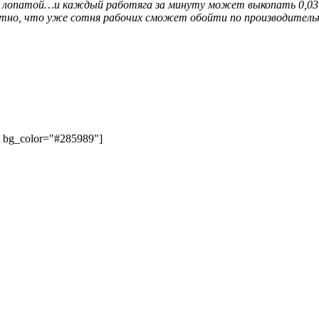
 лопатой…и каждый работяга за минуту может выкопать 0,03 
тно, что уже сотня рабочих сможет обойти по производитель
" bg_color="#285989"]