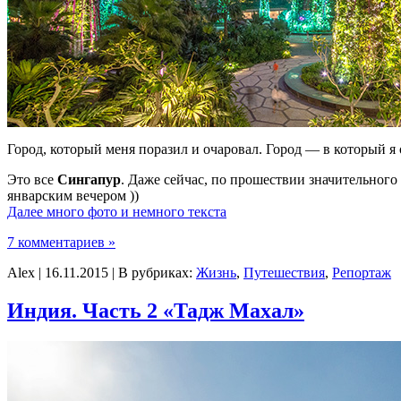
Город, который меня поразил и очаровал. Город — в который я 
Это все
Сингапур
. Даже сейчас, по прошествии значительного
январским вечером ))
Далее много фото и немного текста
7 комментариев »
Alex | 16.11.2015 | В рубриках:
Жизнь
,
Путешествия
,
Репортаж
Индия. Часть 2 «Тадж Махал»