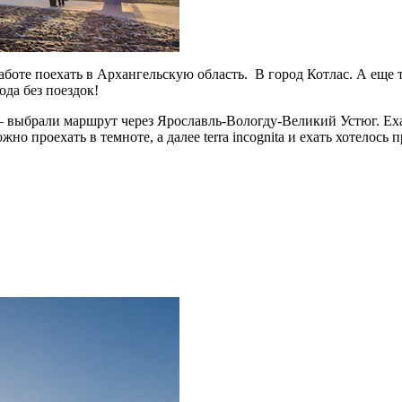
боте поехать в Архангельскую область. В город Котлас. А еще то
ода без поездок!
выбрали маршрут через Ярославль-Вологду-Великий Устюг. Еха
но проехать в темноте, а далее terra incognita и ехать хотелос