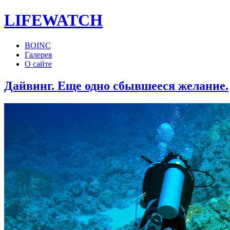
LIFE
WATCH
BOINC
Галерея
О сайте
Дайвинг. Еще одно сбывшееся желание.