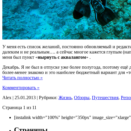
У меня есть список желаний, постоянно обновляемый и редактир
далеким и не реальным…. а сейчас многое кажется глупым (нап
меня был пункт «
нырнуть с аквалангом
» .
Декабрь. Я не был в отпуске уже более полугода, поэтому ещё 
более-менее знакомо и это наиболее бюджетный вариант для «
Читать полностью »
Комментировать »
Alex | 25.01.2013 | Рубрики:
Жизнь
,
Обзоры
,
Путешествия
,
Репо
Страница 1 из 1
1
[instalink width="100%" height="350px" image_size="xlarge
Страницы