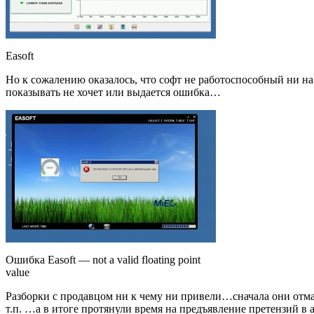
Easoft
Но к сожалению оказалось, что софт не работоспособный ни на 
показывать не хочет или выдается ошибка…
Ошибка Easoft — not a valid floating point
value
Разборки с продавцом ни к чему ни привели…сначала они отма
т.п. …а в итоге протянули время на предъявление претензий в