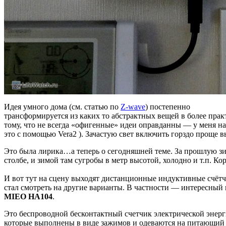
Идея умного дома (см. статью по
Z-wave
) постепенно
трансформируется из каких то абстрактных вещей в более пр
тому, что не всегда «офигенные» идеи оправданны — у меня н
это с помощью Vera2 ). Зачастую свет включить горздо проще в
Это была лирика…а теперь о сегодняшней теме. За прошлую зи
столбе, и зимой там сугробы в метр высотой, холодно и т.п. Ко
И вот тут на сцену выходят дистанционные индуктивные счётч
стал смотреть на другие варианты. В частности — интересный 
MIEO HA104
.
Это беспроводной бесконтактный счетчик электрической энер
которые выполнены в виде зажимов и одеваются на питающий пр