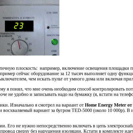
актичную плоскость: например, включение освещения площадки
апример сейчас оборудование за 12 тысяч выполняет одну функц
ыключателем, чем искать пульт от умного дома или включая прил
му я понял, что мне очень необходим способ контролировать по
роче не удобно и записывать надо на бумажку (я, кстати на телеф
ики. Изначально я смотрел на вариант от
Home Energy Meter о
и восхваляемый вариант за бугром TED-5000 (около 10 000р). В и
гии. Его не нужно непосредственно включать в цепь электросн
овод сверху без нарушения изоляции. Кстати в комплекте идет 