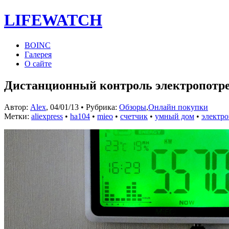
LIFE
WATCH
BOINC
Галерея
О сайте
Дистанционный контроль электропотре
Автор:
Alex
, 04/01/13 • Рубрика:
Обзоры
,
Онлайн покупки
Метки:
aliexpress
•
ha104
•
mieo
•
счетчик
•
умный дом
•
электро