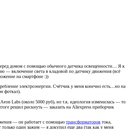
 перед домом с помощью обычного датчика освещенности… Я к
ию — включение света в кладовой по датчику движения (всё
ожение на смартфоне :))
требление электроэнергии. Счётчик у меня конечно есть…но на
он фоткал).
т
Aeon Labs (около 5000 руб), но т.к. идеология изменилась — то
тоге решил рискнуть — заказать на Aliexpress приборчик
абжения — он работает с помощью
трансформаторов
тока,
только один зажим — я докупил еще два (так как у меня