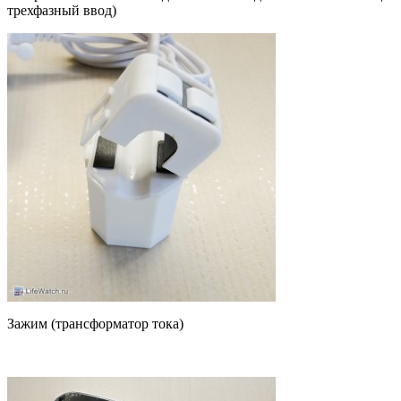
трехфазный ввод)
Зажим (трансформатор тока)