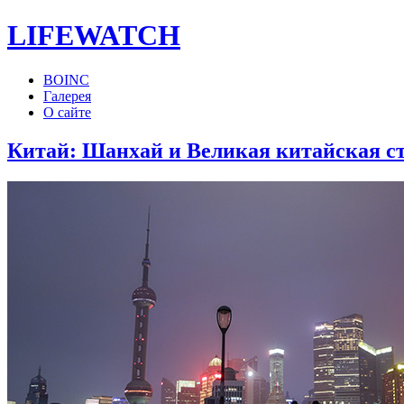
LIFE
WATCH
BOINC
Галерея
О сайте
Китай: Шанхай и Великая китайская с