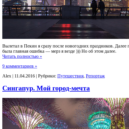
Вылетал в Пекин я сразу после новогодних праздников. Далее 
была главная ошибка — мерз я везде ))) Но об этом далее.
Читать полностью »
9 комментариев »
Alex | 11.04.2016 | Рубрики:
Путешествия
,
Репортаж
Сингапур. Мой город-мечта