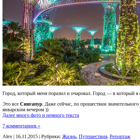
Город, который меня поразил и очаровал. Город — в который я 
Это все
Сингапур
. Даже сейчас, по прошествии значительного
январским вечером ))
Далее много фото и немного текста
7 комментариев »
Alex | 16.11.2015 | Рубрики:
Жизнь
,
Путешествия
,
Репортаж