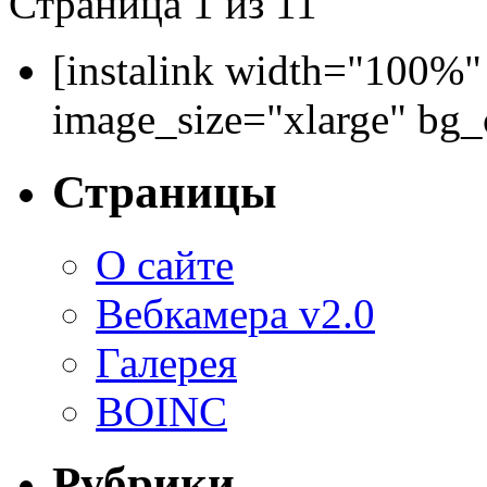
Страница 1 из 1
1
[instalink width="100%"
image_size="xlarge" bg
Страницы
О сайте
Вебкамера v2.0
Галерея
BOINC
Рубрики