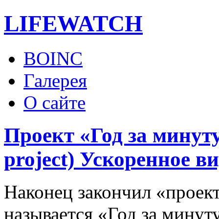
LIFE
WATCH
BOINC
Галерея
О сайте
Проект «Год за минуту
project) Ускоренное в
Наконец закончил «проек
называется «Год за минут