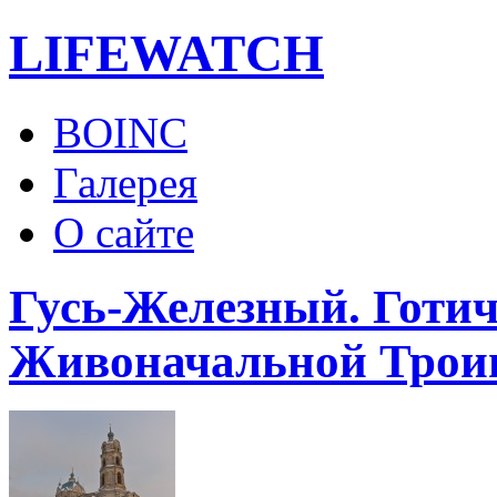
LIFE
WATCH
BOINC
Галерея
О сайте
Гусь-Железный. Готи
Живоначальной Тро