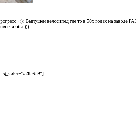
рогресс» ))) Выпушен велосипед где то в 50х годах на заводе Г
овое хобби )))
" bg_color="#285989"]