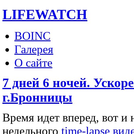
LIFE
WATCH
BOINC
Галерея
О сайте
7 дней 6 ночей. Ускор
г.Бронницы
Время идет вперед, вот и
недельного
time-lapse вид