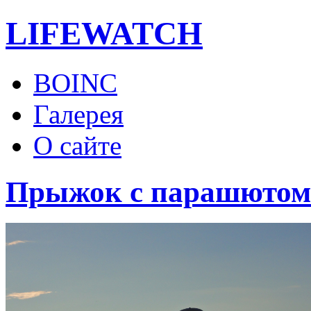
LIFE
WATCH
BOINC
Галерея
О сайте
Прыжок с парашютом.