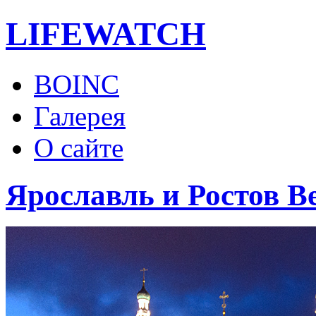
LIFE
WATCH
BOINC
Галерея
О сайте
Ярославль и Ростов В