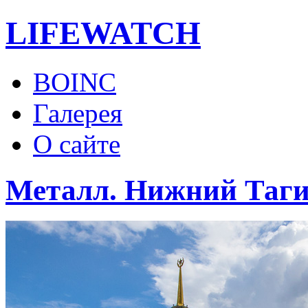
LIFE
WATCH
BOINC
Галерея
О сайте
Металл. Нижний Таги