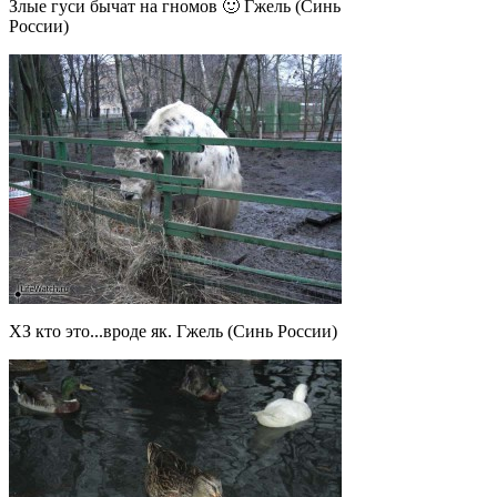
Злые гуси бычат на гномов 🙂 Гжель (Синь
России)
ХЗ кто это...вроде як. Гжель (Синь России)