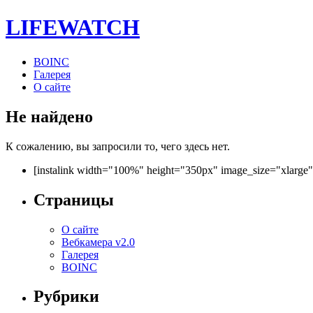
LIFE
WATCH
BOINC
Галерея
О сайте
Не найдено
К сожалению, вы запросили то, чего здесь нет.
[instalink width="100%" height="350px" image_size="xlarge
Страницы
О сайте
Вебкамера v2.0
Галерея
BOINC
Рубрики