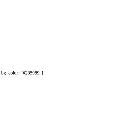
" bg_color="#285989"]