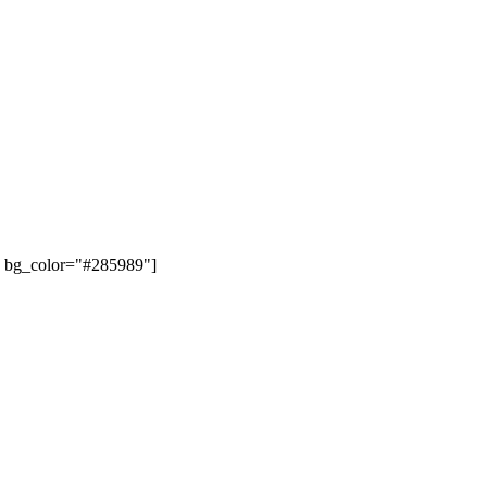
" bg_color="#285989"]