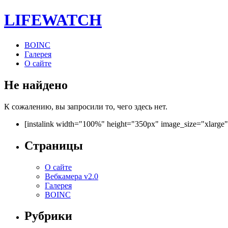
LIFE
WATCH
BOINC
Галерея
О сайте
Не найдено
К сожалению, вы запросили то, чего здесь нет.
[instalink width="100%" height="350px" image_size="xlarge
Страницы
О сайте
Вебкамера v2.0
Галерея
BOINC
Рубрики