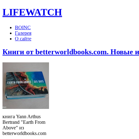
LIFE
WATCH
BOINC
Галерея
О сайте
Книги от betterworldbooks.com. Новые и
книга Yann Arthus
Bertrand "Earth From
Above" из
betterworldbooks.com