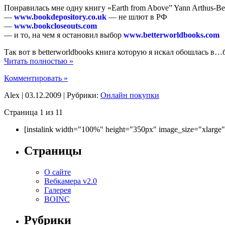
Понравилась мне одну книгу «Earth from Above” Yann Arthus-Be
—
www.bookdepository.co.uk
— не шлют в РФ
—
www.bookcloseouts.com
— и то, на чем я остановил выбор
www.betterworldbooks.com
Так вот в betterworldbooks книга которую я искал обошлась в…
Читать полностью »
Комментировать »
Alex | 03.12.2009 | Рубрики:
Онлайн покупки
Страница 1 из 1
1
[instalink width="100%" height="350px" image_size="xlarge
Страницы
О сайте
Вебкамера v2.0
Галерея
BOINC
Рубрики