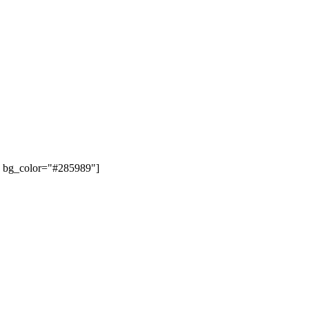
" bg_color="#285989"]