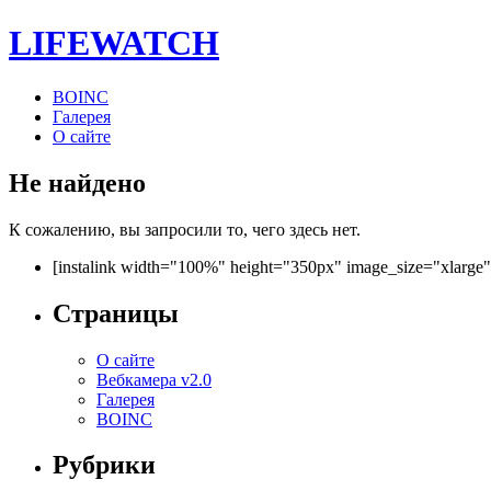
LIFE
WATCH
BOINC
Галерея
О сайте
Не найдено
К сожалению, вы запросили то, чего здесь нет.
[instalink width="100%" height="350px" image_size="xlarge
Страницы
О сайте
Вебкамера v2.0
Галерея
BOINC
Рубрики